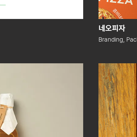
네오피자
Branding, Pa