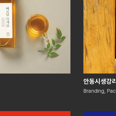
안동시생강
Branding, Pa