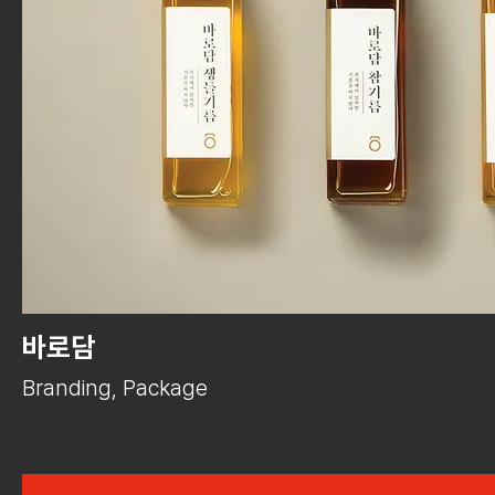
바로담
Branding, Package