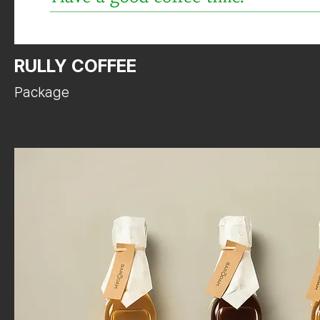
RULLY COFFEE
Package