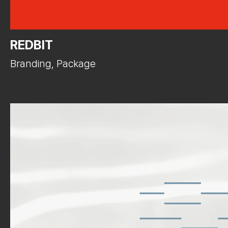
REDBIT
Branding, Package