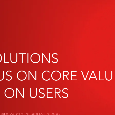
OLUTIONS
US ON CORE VALU
 ON USERS